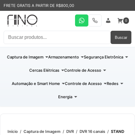
FRETE GRATIS A PARTIR DE R$800,00
0
WhatsApp
19 31994110
Entrar
Buscar
Captura de Imagem
Armazenamento
Segurança Eletrônica
Cercas Elétricas
Controle de Acesso
Automação e Smart Home
Controle de Acesso
Redes
Energia
Início
/
Captura de Imagem
/
DVR
/
DVR 16 canais
/
STAND