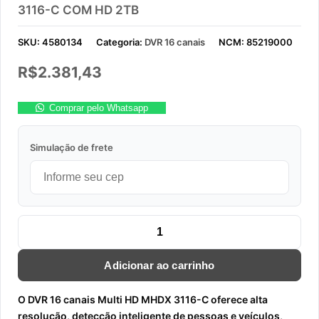
3116-C COM HD 2TB
SKU:
4580134
Categoria:
DVR 16 canais
NCM:
85219000
R$
2.381,43
Comprar pelo Whatsapp
Simulação de frete
STAND ALONE DVR 16 CANAIS MULTI-HD MHDX 3116-C COM H
Adicionar ao carrinho
O DVR 16 canais Multi HD MHDX 3116-C oferece alta
resolução, detecção inteligente de pessoas e veículos,