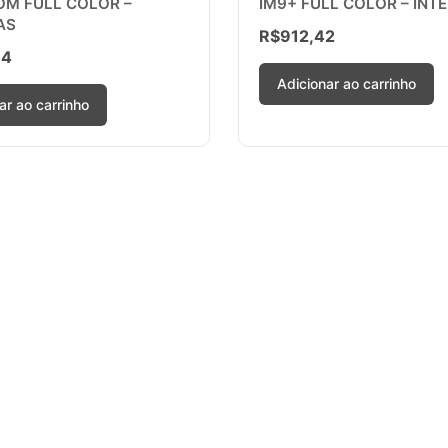
OM FULL COLOR –
IM9+ FULL COLOR – INT
AS
R$
912,42
64
Adicionar ao carrinho
ar ao carrinho