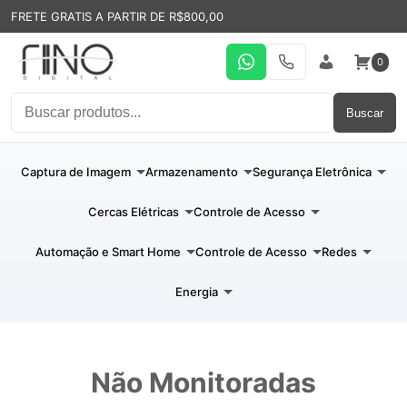
FRETE GRATIS A PARTIR DE R$800,00
0
WhatsApp
19 31994110
Entrar
Buscar
Captura de Imagem
Armazenamento
Segurança Eletrônica
Cercas Elétricas
Controle de Acesso
Automação e Smart Home
Controle de Acesso
Redes
Energia
Não Monitoradas