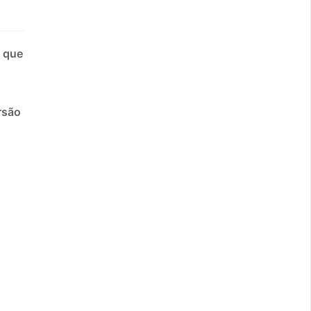
, que
rsão