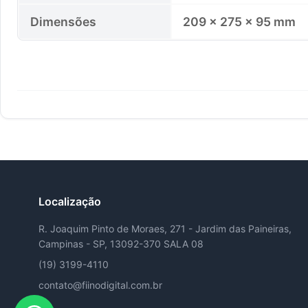
Dimensões
209 × 275 × 95 mm
Localização
R. Joaquim Pinto de Moraes, 271 - Jardim das Paineiras,
Campinas - SP, 13092-370 SALA 08
(19) 3199-4110
contato@fiinodigital.com.br