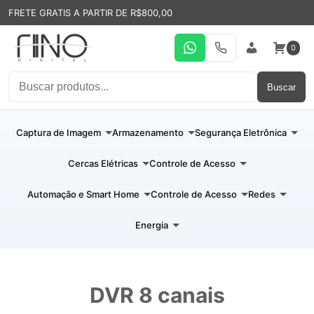
FRETE GRATIS A PARTIR DE R$800,00
0
WhatsApp
19 31994110
Entrar
Buscar
Captura de Imagem
Armazenamento
Segurança Eletrônica
Cercas Elétricas
Controle de Acesso
Automação e Smart Home
Controle de Acesso
Redes
Energia
DVR 8 canais