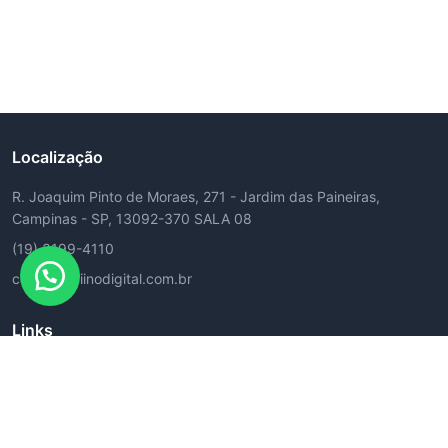
Localização
R. Joaquim Pinto de Moraes, 271 - Jardim das Paineiras,
Campinas - SP, 13092-370 SALA 08
(19) 3199-4110
contato@fiinodigital.com.br
Links
Minha conta