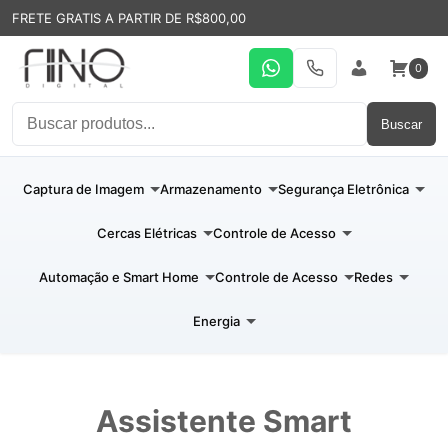
FRETE GRATIS A PARTIR DE R$800,00
0
WhatsApp
19 31994110
Entrar
Buscar
Captura de Imagem
Armazenamento
Segurança Eletrônica
Cercas Elétricas
Controle de Acesso
Automação e Smart Home
Controle de Acesso
Redes
Energia
Assistente Smart