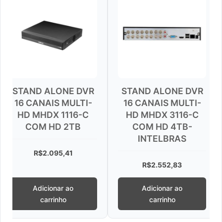
 ALONE DVR
STAND ALONE DVR
STAND
NAIS MULTI-
16 CANAIS MULTI-
16 CAN
HDX 1116-C
HD MHDX 3116-C
HD MH
M HD 2TB
COM HD 4TB-
COM
INTELBRAS
$
2.095,41
R$
R$
2.552,83
icionar ao
Adicionar ao
Adi
carrinho
carrinho
c