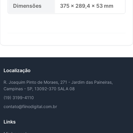
Dimensões
375 × 289,4 × 53 mm
Localização
R. Joaquim Pinto de Moraes, 271 - Jardim das Paineiras,
Campinas - SP, 13092-370 SALA 08
(19) 3199-4110
contato@fiinodigital.com.br
Links