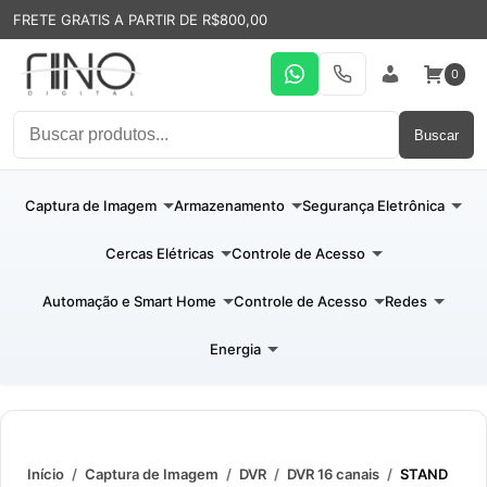
FRETE GRATIS A PARTIR DE R$800,00
0
WhatsApp
19 31994110
Entrar
Buscar
Captura de Imagem
Armazenamento
Segurança Eletrônica
Cercas Elétricas
Controle de Acesso
Automação e Smart Home
Controle de Acesso
Redes
Energia
Início
/
Captura de Imagem
/
DVR
/
DVR 16 canais
/
STAND