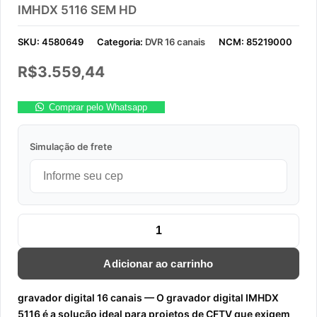
IMHDX 5116 SEM HD
SKU:
4580649
Categoria:
DVR 16 canais
NCM:
85219000
R$
3.559,44
Comprar pelo Whatsapp
Simulação de frete
STAND ALONE DVR 16 CANAIS MULTI-HD IMHDX 5116 SEM HD
Adicionar ao carrinho
gravador digital 16 canais — O gravador digital IMHDX
5116 é a solução ideal para projetos de CFTV que exigem