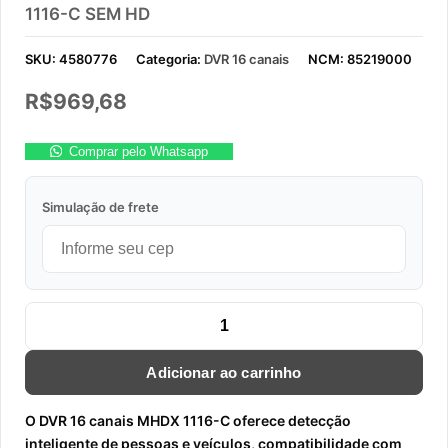
1116-C SEM HD
SKU:
4580776
Categoria:
DVR 16 canais
NCM:
85219000
R$
969,68
Comprar pelo Whatsapp
Simulação de frete
STAND ALONE DVR 16 CANAIS MULTI-HD MHDX 1116-C SEM H
Adicionar ao carrinho
O DVR 16 canais MHDX 1116-C oferece detecção
inteligente de pessoas e veículos, compatibilidade com