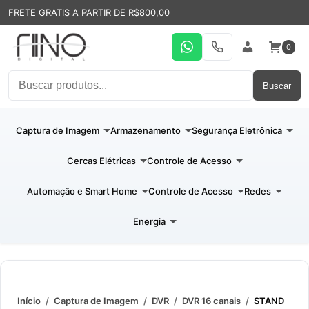
FRETE GRATIS A PARTIR DE R$800,00
0
WhatsApp
19 31994110
Entrar
Buscar
Captura de Imagem
Armazenamento
Segurança Eletrônica
Cercas Elétricas
Controle de Acesso
Automação e Smart Home
Controle de Acesso
Redes
Energia
Início
/
Captura de Imagem
/
DVR
/
DVR 16 canais
/
STAND