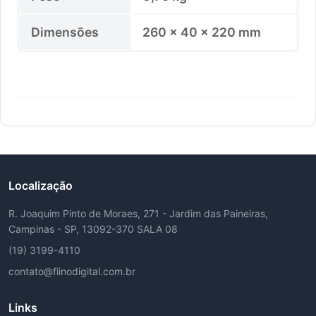
Dimensões
260 × 40 × 220 mm
Localização
R. Joaquim Pinto de Moraes, 271 - Jardim das Paineiras,
Campinas - SP, 13092-370 SALA 08
(19) 3199-4110
contato@fiinodigital.com.br
Links