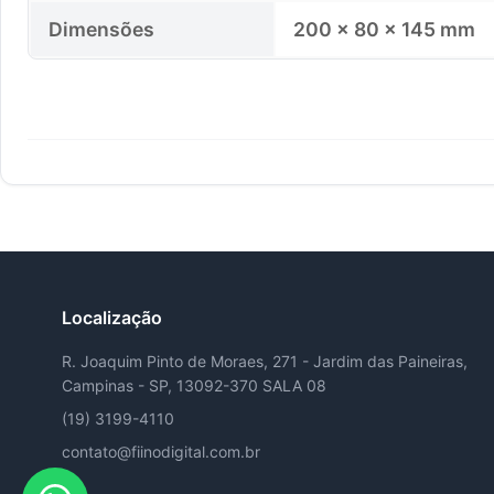
Dimensões
200 × 80 × 145 mm
Localização
R. Joaquim Pinto de Moraes, 271 - Jardim das Paineiras,
Campinas - SP, 13092-370 SALA 08
(19) 3199-4110
contato@fiinodigital.com.br