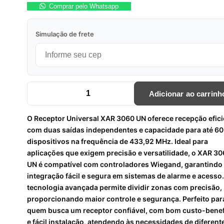
Comprar pelo Whatsapp
Simulação de frete
Adicionar ao carrinh
RECEPTOR UNIVERSAL XAR 3060 UN quantidade
O Receptor Universal XAR 3060 UN oferece recepção efici
com duas saídas independentes e capacidade para até 60
dispositivos na frequência de 433,92 MHz. Ideal para
aplicações que exigem precisão e versatilidade, o XAR 3
UN é compatível com controladores Wiegand, garantindo
integração fácil e segura em sistemas de alarme e acesso
tecnologia avançada permite dividir zonas com precisão,
proporcionando maior controle e segurança. Perfeito par
quem busca um receptor confiável, com bom custo-benef
e fácil instalação, atendendo às necessidades de diferent