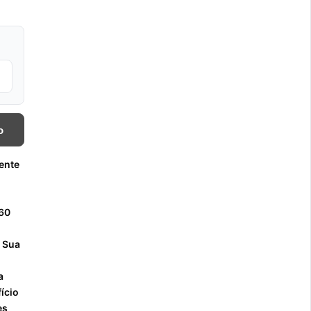
o
ente
060
. Sua
a
ício
es