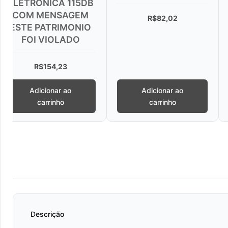
115DB
ACIONAMENT
AGEM
ALARME
R$
82,02
MONIO
DO
R$
27,87
o
Adicionar ao
Adicionar ao
carrinho
carrinho
Descrição