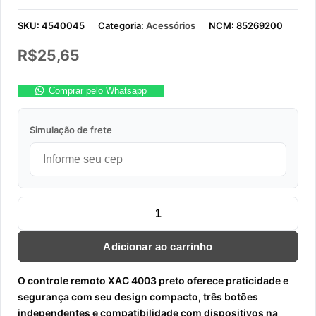
SKU:
4540045
Categoria:
Acessórios
NCM:
85269200
R$
25,65
Comprar pelo Whatsapp
Simulação de frete
CONTROLE REMOTO XAC 4003 PRETO quantidade
Adicionar ao carrinho
O controle remoto XAC 4003 preto oferece praticidade e
segurança com seu design compacto, três botões
independentes e compatibilidade com dispositivos na