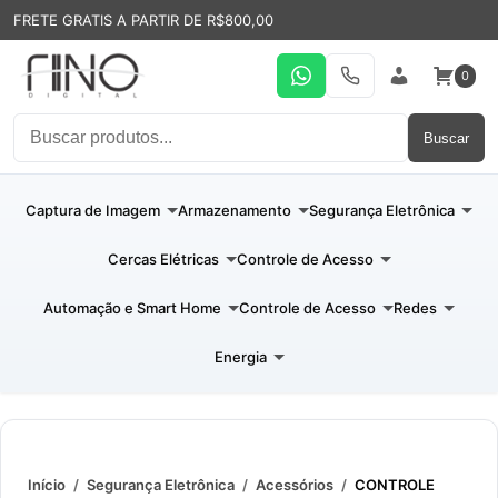
FRETE GRATIS A PARTIR DE R$800,00
0
WhatsApp
19 31994110
Entrar
Buscar
Captura de Imagem
Armazenamento
Segurança Eletrônica
Cercas Elétricas
Controle de Acesso
Automação e Smart Home
Controle de Acesso
Redes
Energia
Início
/
Segurança Eletrônica
/
Acessórios
/
CONTROLE