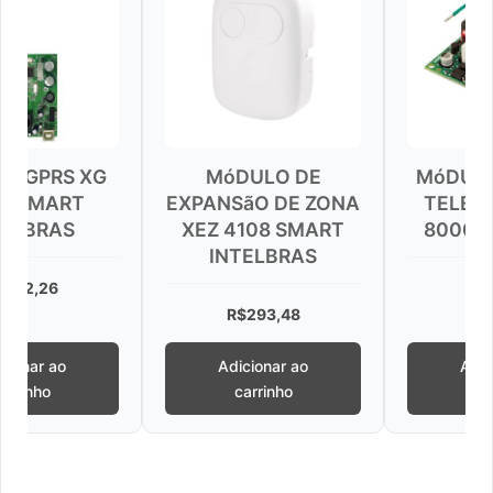
 XG
MóDULO DE
MóDULO DE LIN
T
EXPANSãO DE ZONA
TELEFôNICA F
XEZ 4108 SMART
8000 INTELBR
INTELBRAS
R$
155,35
R$
293,48
Adicionar ao
Adicionar ao
carrinho
carrinho