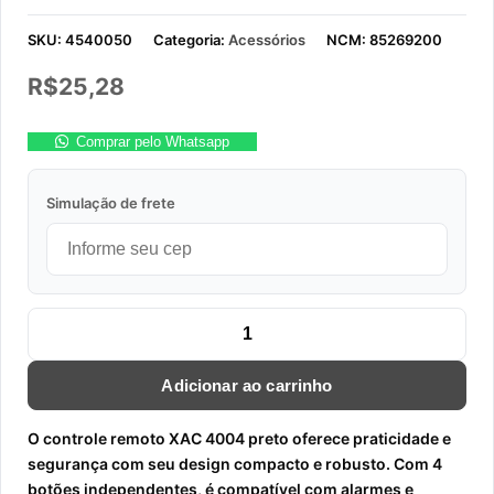
SKU:
4540050
Categoria:
Acessórios
NCM:
85269200
R$
25,28
Comprar pelo Whatsapp
Simulação de frete
CONTROLE REMOTO XAC 4004 PRETO quantidade
Adicionar ao carrinho
O controle remoto XAC 4004 preto oferece praticidade e
segurança com seu design compacto e robusto. Com 4
botões independentes, é compatível com alarmes e