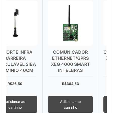
INFRA
COMUNICADOR
CONTROLE 
IRA
ETHERNET/GPRS
XAC 4000 
L SIBA
XEG 4000 SMART
CONTROL 
 40CM
INTELBRAS
INTELBR
50
R$
364,53
R$
26,70
 ao
Adicionar ao
Adicionar 
o
carrinho
carrinho