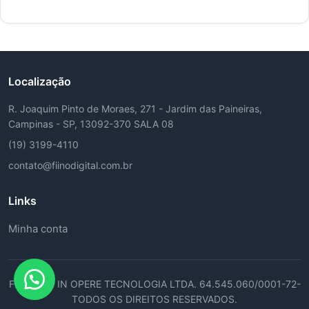
Localização
R. Joaquim Pinto de Moraes, 271 - Jardim das Paineiras,
Campinas - SP, 13092-370 SALA 08
(19) 3199-4110
contato@fiinodigital.com.br
Links
Minha conta
FIDUCIAN IN OPERE TECNOLOGIA LTDA. 64.545.060/0001-72-
TODOS OS DIREITOS RESERVADOS.