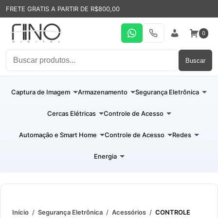
FRETE GRATIS A PARTIR DE R$800,00
0
WhatsApp
19 31994110
Entrar
Buscar
Captura de Imagem
Armazenamento
Segurança Eletrônica
Cercas Elétricas
Controle de Acesso
Automação e Smart Home
Controle de Acesso
Redes
Energia
Início
/
Segurança Eletrônica
/
Acessórios
/
CONTROLE