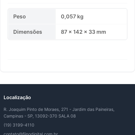
Peso
0,057 kg
Dimensões
87 × 142 × 33 mm
Localização
R. Joaquim Pinto de Moraes, 271 - Jardim das Paineiras,
Campinas - SP, 13092-370 SALA 08
(19) 3199-4110
contato@fiinodigital.com.br