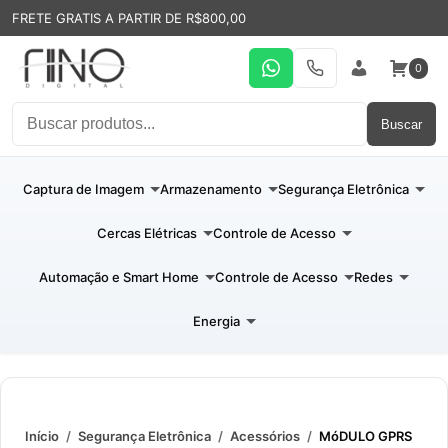
FRETE GRATIS A PARTIR DE R$800,00
0
WhatsApp
19 31994110
Entrar
Buscar
Captura de Imagem
Armazenamento
Segurança Eletrônica
Cercas Elétricas
Controle de Acesso
Automação e Smart Home
Controle de Acesso
Redes
Energia
Início
/
Segurança Eletrônica
/
Acessórios
/
MóDULO GPRS