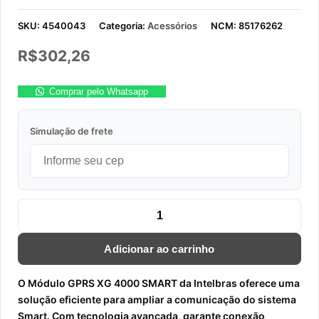
SKU:
4540043
Categoria:
Acessórios
NCM:
85176262
R$
302,26
Comprar pelo Whatsapp
Simulação de frete
MóDULO GPRS XG 4000 SMART INTELBRAS quantidade
Adicionar ao carrinho
O Módulo GPRS XG 4000 SMART da Intelbras oferece uma
solução eficiente para ampliar a comunicação do sistema
Smart. Com tecnologia avançada, garante conexão