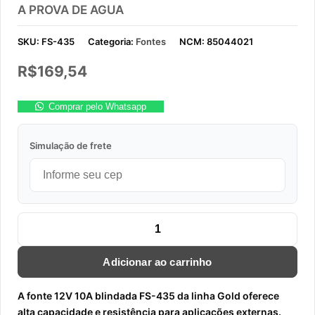
A PROVA DE AGUA
SKU:
FS-435
Categoria:
Fontes
NCM:
85044021
R$
169,54
Comprar pelo Whatsapp
Simulação de frete
FONTE 12V 10A BLINDADA FS-435 LINHA GOLD A PROVA DE A
Adicionar ao carrinho
A fonte 12V 10A blindada FS-435 da linha Gold oferece
alta capacidade e resistência para aplicações externas.