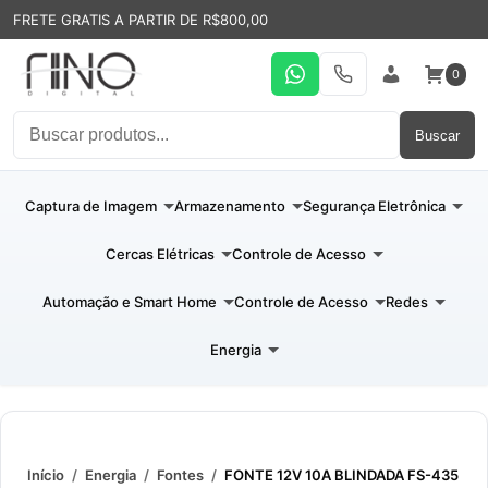
FRETE GRATIS A PARTIR DE R$800,00
0
WhatsApp
19 31994110
Entrar
Buscar
Captura de Imagem
Armazenamento
Segurança Eletrônica
Cercas Elétricas
Controle de Acesso
Automação e Smart Home
Controle de Acesso
Redes
Energia
Início
/
Energia
/
Fontes
/
FONTE 12V 10A BLINDADA FS-435