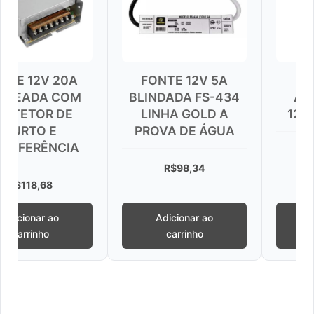
20A
FONTE 12V 5A
FONTE DE
COM
BLINDADA FS-434
ALIMENTAÇ
 DE
LINHA GOLD A
12.8V 3A EF 
E
PROVA DE ÁGUA
NCIA
R$
80,03
R$
98,34
o
Adicionar ao
Adicionar ao
carrinho
carrinho