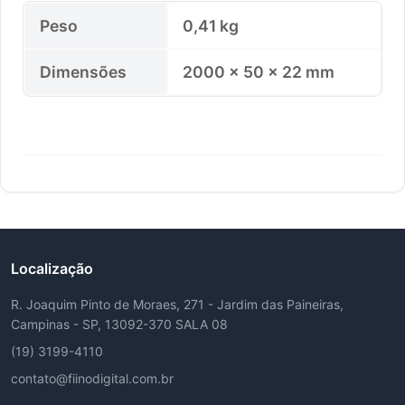
Peso
0,41 kg
Dimensões
2000 × 50 × 22 mm
Localização
R. Joaquim Pinto de Moraes, 271 - Jardim das Paineiras,
Campinas - SP, 13092-370 SALA 08
(19) 3199-4110
contato@fiinodigital.com.br