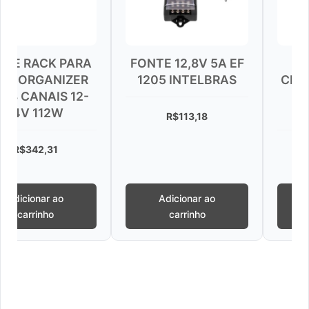
CK PARA
FONTE 12,8V 5A EF
FONTE 12
ANIZER
1205 INTELBRAS
CHAVEADA 
AIS 12-
DE 0,5 
12W
CONETO
R$
113,18
,31
R$
45,8
ar ao
Adicionar ao
Adicionar
nho
carrinho
carrinh