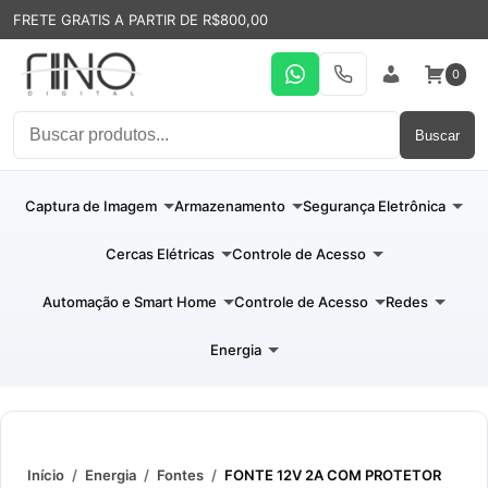
FRETE GRATIS A PARTIR DE R$800,00
0
WhatsApp
19 31994110
Entrar
Buscar
Captura de Imagem
Armazenamento
Segurança Eletrônica
Cercas Elétricas
Controle de Acesso
Automação e Smart Home
Controle de Acesso
Redes
Energia
Início
/
Energia
/
Fontes
/
FONTE 12V 2A COM PROTETOR