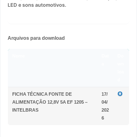
LED e sons automotivos.
Arquivos para download
Nome
Dat
Do
a
wn
loa
d
FICHA TÉCNICA FONTE DE
17/
ALIMENTAÇÃO 12,8V 5A EF 1205 –
04/
INTELBRAS
202
6