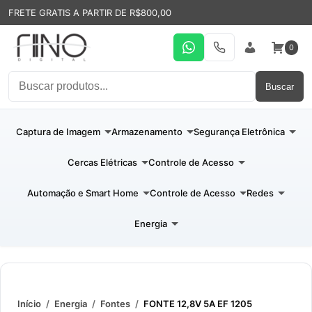
FRETE GRATIS A PARTIR DE R$800,00
0
WhatsApp
19 31994110
Entrar
Buscar
Captura de Imagem
Armazenamento
Segurança Eletrônica
Cercas Elétricas
Controle de Acesso
Automação e Smart Home
Controle de Acesso
Redes
Energia
Início
/
Energia
/
Fontes
/
FONTE 12,8V 5A EF 1205