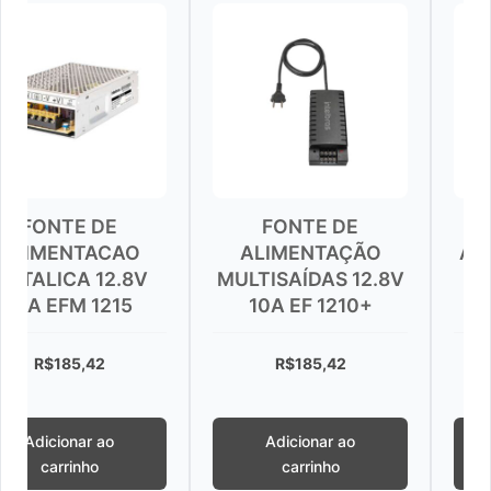
 DE
FONTE DE
FONTE 
TACAO
ALIMENTAÇÃO
ALIMENTAÇÃ
 12.8V
MULTISAÍDAS 12.8V
G16-DC PA
 1215
10A EF 1210+
G16
42
R$
185,42
R$
1.252,
r ao
Adicionar ao
Adicionar
ho
carrinho
carrinh