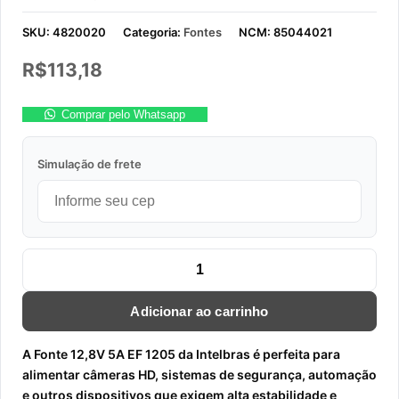
SKU:
4820020
Categoria:
Fontes
NCM:
85044021
R$
113,18
Comprar pelo Whatsapp
Simulação de frete
FONTE 12,8V 5A EF 1205 INTELBRAS quantidade
Adicionar ao carrinho
A Fonte 12,8V 5A EF 1205 da Intelbras é perfeita para
alimentar câmeras HD, sistemas de segurança, automação
e outros dispositivos que exigem alta estabilidade e