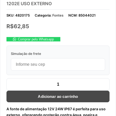
1202E USO EXTERNO
SKU:
4820175
Categoria:
Fontes
NCM:
85044021
R$
62,85
Comprar pelo Whatsapp
Simulação de frete
FONTE DE ALIMENTACAO 12V 24W IP67 EF 1202E USO EXTER
Adicionar ao carrinho
A fonte de alimentação 12V 24W IP67 é perfeita para uso
externo, oferecendo proteção contra água, poeira e