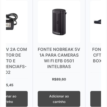
COM
FONTE NOBREAK 5V
FONTE RACK PA
1A PARA CAMERAS
CFTV ORGANIZE
WI FI EFB 0501
BOX 8 CANAIS 12
FS-
INTELBRAS
14V 112W
R$
89,60
R$
342,31
Adicionar ao
Adicionar ao
carrinho
carrinho