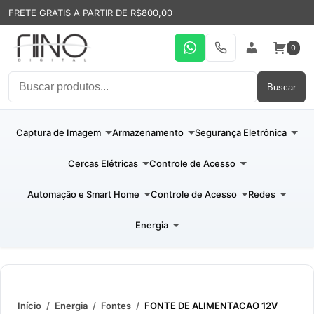
FRETE GRATIS A PARTIR DE R$800,00
0
WhatsApp
19 31994110
Entrar
Buscar
Captura de Imagem
Armazenamento
Segurança Eletrônica
Cercas Elétricas
Controle de Acesso
Automação e Smart Home
Controle de Acesso
Redes
Energia
Início
/
Energia
/
Fontes
/
FONTE DE ALIMENTACAO 12V