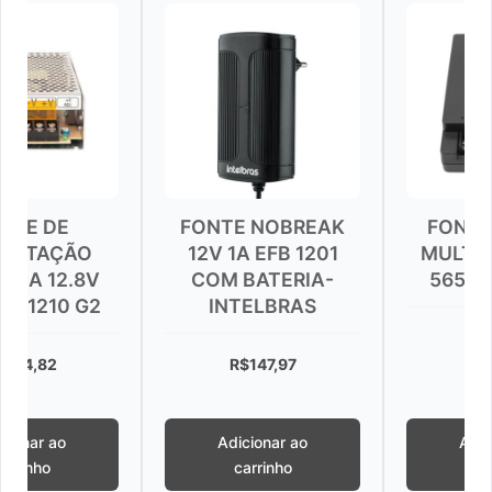
FONTE NOBREAK
FONTE 12.6V 5
O
12V 1A EFB 1201
MULTISSAIDA F
8V
COM BATERIA-
565 PARA CFT
 G2
INTELBRAS
R$
88,59
R$
147,97
Adicionar ao
Adicionar ao
carrinho
carrinho