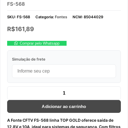
FS-568
SKU:
FS-568
Categoria:
Fontes
NCM:
85044029
R$
161,89
Comprar pelo Whatsapp
Simulação de frete
FONTE 12.8V X 10A MULTISSAIDA COM COOLER FS-568 quant
Adicionar ao carrinho
A Fonte CFTV FS-568 linha TOP GOLD oferece saída de
12.8V e 10A, ideal para sistemas de segurança. Com filtros