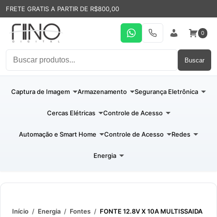
FRETE GRATIS A PARTIR DE R$800,00
0
WhatsApp
19 31994110
Entrar
Buscar
Captura de Imagem
Armazenamento
Segurança Eletrônica
Cercas Elétricas
Controle de Acesso
Automação e Smart Home
Controle de Acesso
Redes
Energia
Início
/
Energia
/
Fontes
/
FONTE 12.8V X 10A MULTISSAIDA