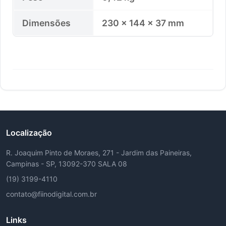
Dimensões
230 × 144 × 37 mm
Localização
R. Joaquim Pinto de Moraes, 271 - Jardim das Paineiras,
Campinas - SP, 13092-370 SALA 08
(19) 3199-4110
contato@fiinodigital.com.br
Links