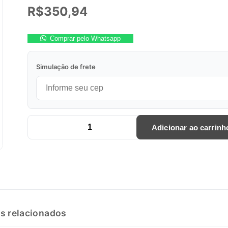
R$
350,94
Comprar pelo Whatsapp
Simulação de frete
Adicionar ao carrinh
FECHADURA ELETROíMã 150 KGF UNIVERSAL FE 20150 C
s relacionados