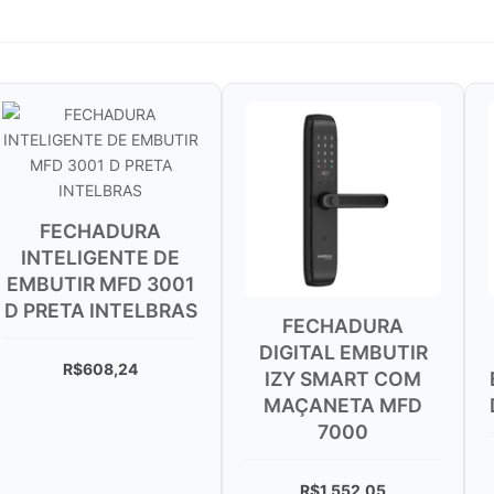
A
DE
3001
BRAS
FECHADURA
FECHADURA
DIGITAL EMBUTIR
DIGITAL DE
IZY SMART COM
EMBUTIR MFD 3
MAÇANETA MFD
D PRETA INTELB
7000
R$
608,24
R$
1.552,05