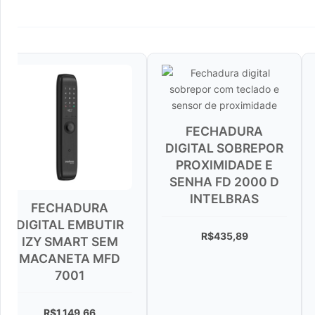
FECHADURA
FECHADUR
DIGITAL SOBREPOR
INTELIGENTE 
PROXIMIDADE E
EMBUTIR MFD 
SENHA FD 2000 D
D PRETA INTEL
INTELBRAS
A
UTIR
R$
608,24
R$
435,89
SEM
MFD