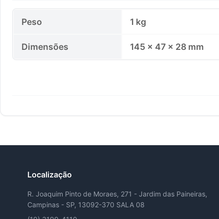
Peso
1 kg
Dimensões
145 × 47 × 28 mm
Localização
R. Joaquim Pinto de Moraes, 271 - Jardim das Paineiras,
Campinas - SP, 13092-370 SALA 08