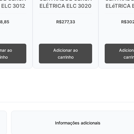
TRICA ELC 3020
ELéTRICA ELC 5002
ALA
NET
R$
277,33
R$
302,39
Adicionar ao
Adicionar ao
carrinho
carrinho
Informações adicionais