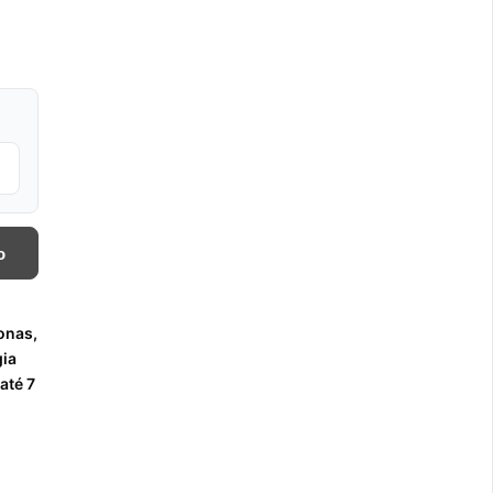
o
ntidade
onas,
gia
até 7