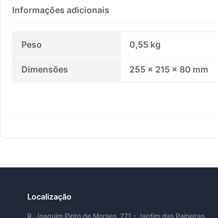
Informações adicionais
Peso
0,55 kg
Dimensões
255 × 215 × 80 mm
Localização
R. Joaquim Pinto de Moraes, 271 - Jardim das Paineiras,