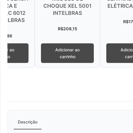
OQUE XEL 5001
ELÉTRICA ELC 3012
ELÉ
INTELBRAS
R$
178,85
R$
208,15
Adicionar ao
Adicionar ao
carrinho
carrinho
Descrição