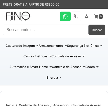
FRETE GRATIS A PARTIR DE R$800,00
0
WhatsApp
19 31994110
Entrar
Buscar
Captura de Imagem
Armazenamento
Segurança Eletrônica
Cercas Elétricas
Controle de Acesso
Automação e Smart Home
Controle de Acesso
Redes
Energia
Início
/
Controle de Acesso
/
Acessório - Controle de Acesso