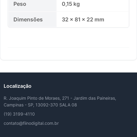
Peso
0,15 kg
Dimensões
32 × 81 × 22 mm
Localização
R. Joaquim Pinto de Moraes, 271 - Jardim das Paineiras,
Campinas - SP, 13092-370 SALA 08
(19) 3199-4110
contato@fiinodigital.com.br